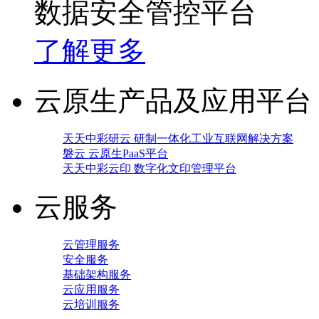
数据安全管控平台
了解更多
云原生产品及应用平台
天天中彩研云 研制一体化工业互联网解决方案
磐云 云原生PaaS平台
天天中彩云印 数字化文印管理平台
云服务
云管理服务
安全服务
基础架构服务
云应用服务
云培训服务