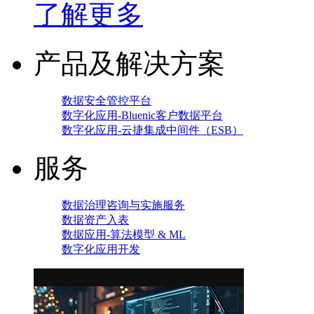
了解更多
产品及解决方案
数据安全管控平台
数字化应用-Bluenic客户数据平台
数字化应用-云捷集成中间件（ESB）
服务
数据治理咨询与实施服务
数据资产入表
数据应用-算法模型 & ML
数字化应用开发