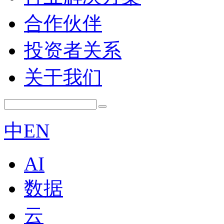
合作伙伴
投资者关系
关于我们
中
EN
AI
数据
云