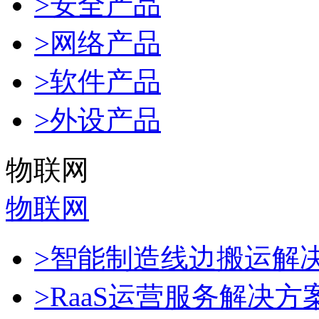
>安全产品
>网络产品
>软件产品
>外设产品
物联网
物联网
>智能制造线边搬运解
>RaaS运营服务解决方