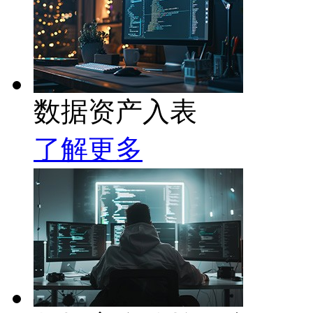
数据资产入表
了解更多