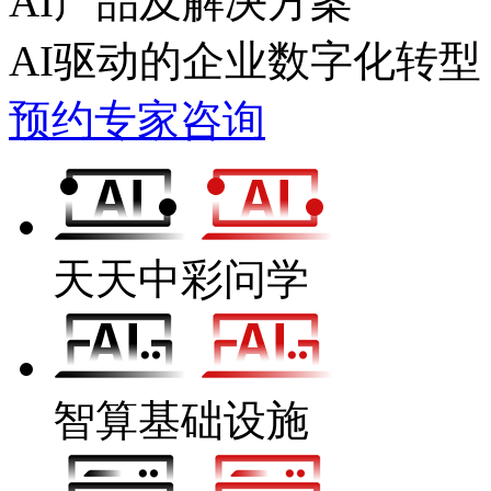
AI产品及解决方案
AI驱动的企业数字化转型
预约专家咨询
天天中彩问学
智算基础设施